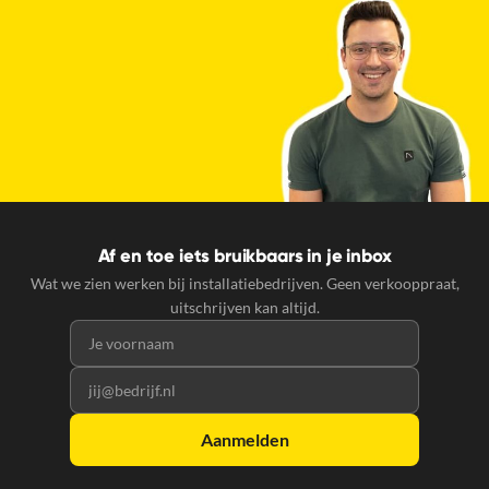
Af en toe iets bruikbaars in je inbox
Wat we zien werken bij installatiebedrijven. Geen verkooppraat,
uitschrijven kan altijd.
Voornaam
E-mailadres
Aanmelden