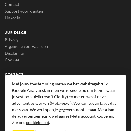
Contact
Support voor klanten
LinkedIn
JURIDISCH
Privacy
Algemene voorwaarden
Disclaimer
Cookies
CONTACT
Growrs B.V.
Met jouw toestemming meten we het websitegebruik
Eindsestraat 129A
(Google Analytics), nemen we je sessie op om te zien waar
5105 NA Dongen
je vastloopt (Microsoft Clarity) en meten we of onze
advertenties werken (Meta-pixel). Weiger je, dan laadt daar
013 207 69 50
niets van. We verkopen je gegevens nooit, maar Meta kan
info@growrs.nl
de advertentiemeting wel aan je Meta-account koppelen.
Zie ons
cookiebeleid
.