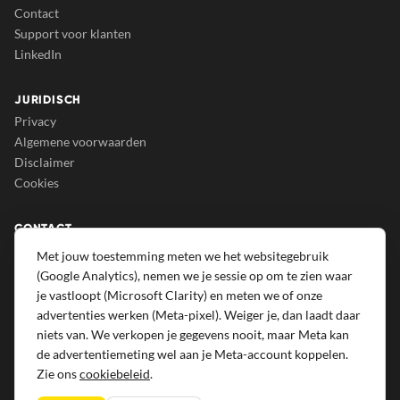
Contact
Support voor klanten
LinkedIn
JURIDISCH
Privacy
Algemene voorwaarden
Disclaimer
Cookies
CONTACT
Growrs B.V.
Met jouw toestemming meten we het websitegebruik
Eindsestraat 129A
(Google Analytics), nemen we je sessie op om te zien waar
5105 NA Dongen
je vastloopt (Microsoft Clarity) en meten we of onze
advertenties werken (Meta-pixel). Weiger je, dan laadt daar
013 207 69 50
niets van. We verkopen je gegevens nooit, maar Meta kan
info@growrs.nl
de advertentiemeting wel aan je Meta-account koppelen.
Zie ons
cookiebeleid
.