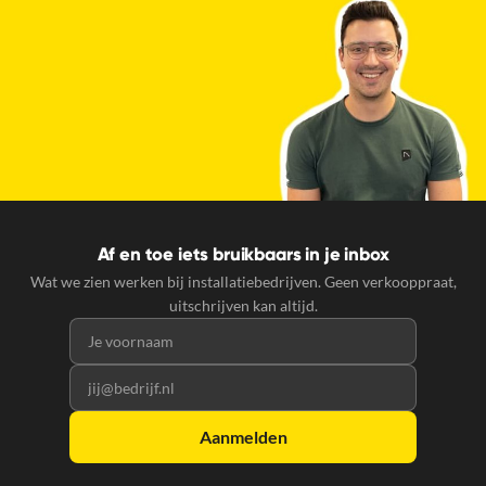
Af en toe iets bruikbaars in je inbox
Wat we zien werken bij installatiebedrijven. Geen verkooppraat,
uitschrijven kan altijd.
Voornaam
E-mailadres
Aanmelden