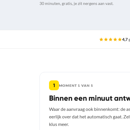
30 minuten, gratis, je zit nergens aan vast.
4,7
g
De vijf momenten
1
MOMENT 1 VAN 5
Binnen een minuut antw
Waar de aanvraag ook binnenkomt: de as
eerlijk over dat het automatisch gaat. Ze
klus meer.