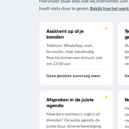
Hieronder staat alles wat wij overnemen. Eén 
hoeft niets door te geven.
Bekijk hoe het werk
Assistent op al je
Te
kanalen
g
Telefoon, WhatsApp, mail,
St
formulier, chat, handmatig.
be
Reactie binnen een minuut, ook
Wh
om 23:00 uur.
ve
Geen gemiste aanvraag meer
Ge
Afspraken in de juiste
N
agenda
He
Meerdere monteurs, regio's of
vo
diensten? De juiste agenda, de
re
juiste duur, directe bevestiging.
m