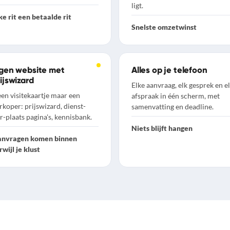
ligt.
ke rit een betaalde rit
Snelste omzetwinst
igen website met
Alles op je telefoon
ijswizard
Elke aanvraag, elk gesprek en e
en visitekaartje maar een
afspraak in één scherm, met
rkoper: prijswizard, dienst-
samenvatting en deadline.
r-plaats pagina's, kennisbank.
Niets blijft hangen
nvragen komen binnen
rwijl je klust