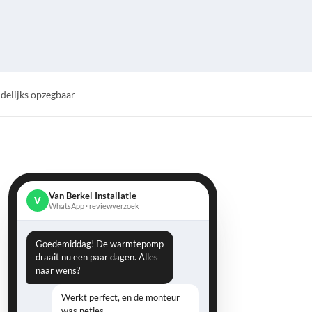
elijks opzegbaar
Van Berkel Installatie
V
WhatsApp · reviewverzoek
Goedemiddag! De warmtepomp
draait nu een paar dagen. Alles
naar wens?
Werkt perfect, en de monteur
was netjes.