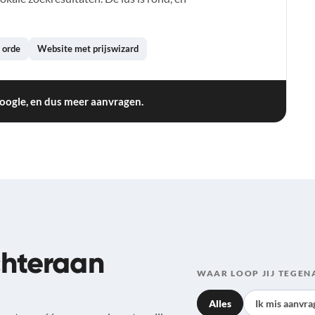
p orde
Website met prijswizard
oogle, en dus meer aanvragen.
chteraan
WAAR LOOP JIJ TEGEN
Alles
Ik mis aanvra