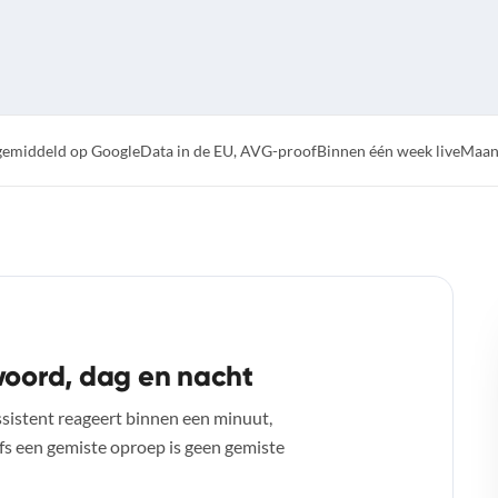
emiddeld op Google
Data in de EU, AVG-proof
Binnen één week live
Maand
oord, dag en nacht
sistent reageert binnen een minuut,
lfs een gemiste oproep is geen gemiste