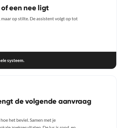
of een nee ligt
, maar op stilte. De assistent volgt op tot
hele systeem.
rengt de volgende aanvraag
 hoe het beviel. Samen met je
 lokale zoekresultaten. De lus is rond, en