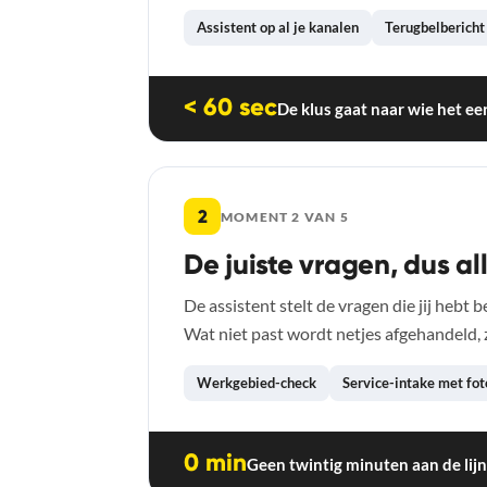
Assistent op al je kanalen
Terugbelbericht
< 60 sec
De klus gaat naar wie het eer
2
MOMENT 2 VAN 5
De juiste vragen, dus a
De assistent stelt de vragen die jij hebt 
Wat niet past wordt netjes afgehandeld, z
Werkgebied-check
Service-intake met fot
0 min
Geen twintig minuten aan de lijn