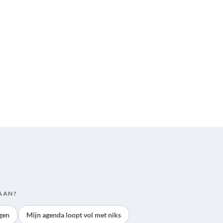
AAN?
gen
Mijn agenda loopt vol met niks