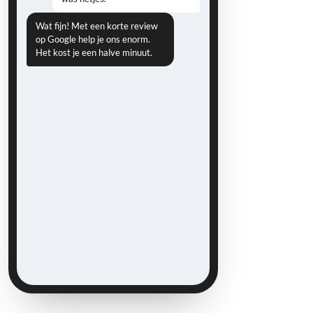
Wat fijn! Met een korte review
op Google help je ons enorm.
Het kost je een halve minuut.