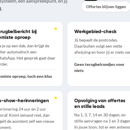
systeem, één aanspreekpunt, en jij
Offertes blijven liggen
.
t
rugbelbericht bij
Werkgebied-check
emiste oproep
Jij bepaalt de postcodes.
a je op een dak, dan krijgt de
Daarbuiten volgt een nette
ller automatisch een
afwijzing en hoor jij er niets va
atsApp. Het gesprek gaat daar
rder.
Geen terugbelrondjes voor
niets
miste oproep, toch een klus
o-show-herinneringen
Opvolging van offertes
en stille leads
rinnering 24 uur en 2 uur
Na 1, 3, 7, 14 en 30 dagen, en
oraf. Komt iemand niet, dan
stille aanvragen na 1 en 3 dagen
gelt de assistent zelf een nieuw
In jouw toon, tot er een antwo
oment.