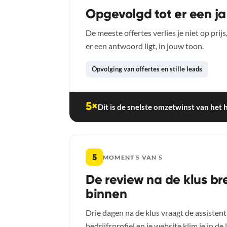
Opgevolgd tot er een ja 
De meeste offertes verlies je niet op prijs
er een antwoord ligt, in jouw toon.
Opvolging van offertes en stille leads
5×
Dit is de snelste omzetwinst van het 
5
MOMENT 5 VAN 5
De review na de klus b
binnen
Drie dagen na de klus vraagt de assistent
bedrijfsprofiel en je website klim je in de