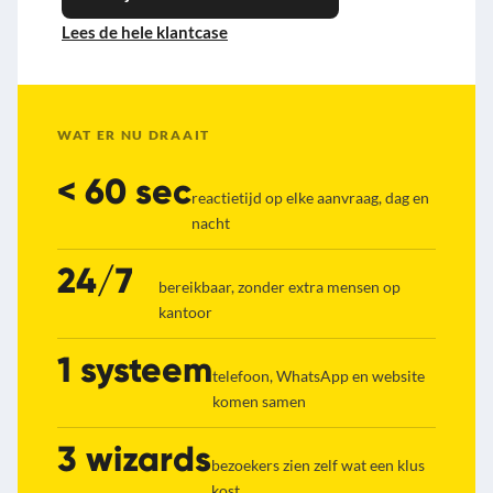
Lees de hele klantcase
WAT ER NU DRAAIT
< 60 sec
reactietijd op elke aanvraag, dag en
nacht
24/7
bereikbaar, zonder extra mensen op
kantoor
1 systeem
telefoon, WhatsApp en website
komen samen
3 wizards
bezoekers zien zelf wat een klus
kost