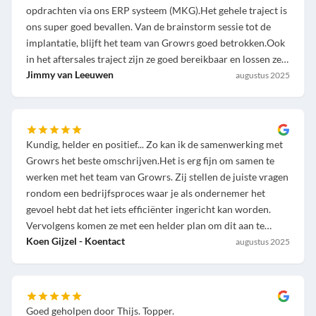
opdrachten via ons ERP systeem (MKG).Het gehele traject is
ons super goed bevallen. Van de brainstorm sessie tot de
implantatie, blijft het team van Growrs goed betrokken.Ook
in het aftersales traject zijn ze goed bereikbaar en lossen ze
de vraagstukken snel op.Thijs, Joep en Marianne namen mij
Jimmy van Leeuwen
augustus 2025
en Reijnders Graveer & Lasertechniek, enorm bedankt!Op
naar het volgende project!
Kundig, helder en positief... Zo kan ik de samenwerking met
Growrs het beste omschrijven.Het is erg fijn om samen te
werken met het team van Growrs. Zij stellen de juiste vragen
rondom een bedrijfsproces waar je als ondernemer het
gevoel hebt dat het iets efficiënter ingericht kan worden.
Vervolgens komen ze met een helder plan om dit aan te
pakken. En de resultaten zijn uiteraard naar wens. Bij alle
Koen Gijzel - Koentact
augustus 2025
processen waar ze ons bij geadviseerd hebben, hebben we
tijd bespaard. Dus sowieso de investering waard!
Goed geholpen door Thijs. Topper.