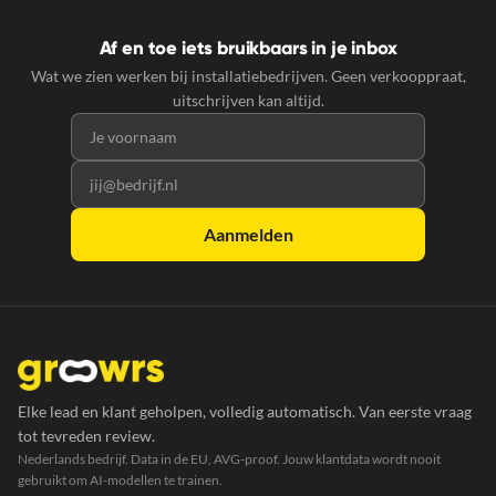
Af en toe iets bruikbaars in je inbox
Wat we zien werken bij installatiebedrijven. Geen verkooppraat,
uitschrijven kan altijd.
Voornaam
E-mailadres
Aanmelden
Elke lead en klant geholpen, volledig automatisch. Van eerste vraag
tot tevreden review.
Nederlands bedrijf. Data in de EU, AVG-proof. Jouw klantdata wordt nooit
gebruikt om AI-modellen te trainen.