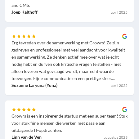
and CMS.
Joep Kalthoff
april 2025
Erg tevreden over de samenwerking met Growrs! Ze zijn
gedreven en professioneel met veel aandacht voor kwaliteit
en samenwerking. Ze denken actief mee over wat je écht
nodig hebt en durven ook kritische vragen te stellen - niet
alleen leveren wat gevraagd wordt, maar echt waarde
toevoegen. Fijne communicatie en een prettige sfeer.
Aanrader als je op zoek bent naar een partij die net dat
Suzanne Laryuna (Yuna)
april 2025
stapje extra zet!
Growrs is een inspirerende startup met een super team! Stuk
voor stuk fijne mensen die werken met passie aan
uitdagende IT-opdrachten.
Linn van de Ven
augustus 2023