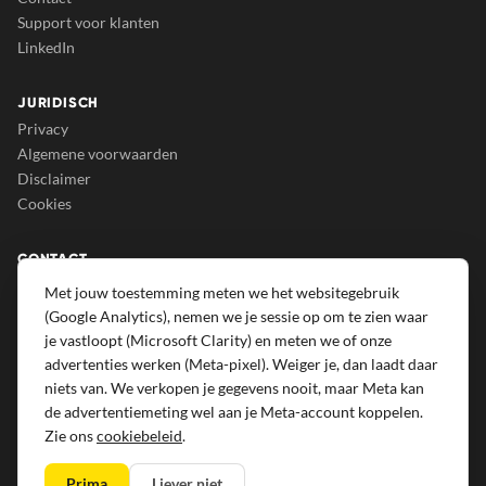
Support voor klanten
LinkedIn
JURIDISCH
Privacy
Algemene voorwaarden
Disclaimer
Cookies
CONTACT
Growrs B.V.
Met jouw toestemming meten we het websitegebruik
Eindsestraat 129A
(Google Analytics), nemen we je sessie op om te zien waar
5105 NA Dongen
je vastloopt (Microsoft Clarity) en meten we of onze
advertenties werken (Meta-pixel). Weiger je, dan laadt daar
013 207 69 50
niets van. We verkopen je gegevens nooit, maar Meta kan
info@growrs.nl
de advertentiemeting wel aan je Meta-account koppelen.
Zie ons
cookiebeleid
.
Prima
Liever niet
© 2026 Growrs B.V. · KvK 84276452 · Btw NL863156447B01