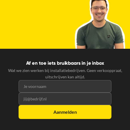
Af en toe iets bruikbaars in je inbox
Wat we zien werken bij installatiebedrijven. Geen verkooppraat,
uitschrijven kan altijd.
Voornaam
E-mailadres
Aanmelden