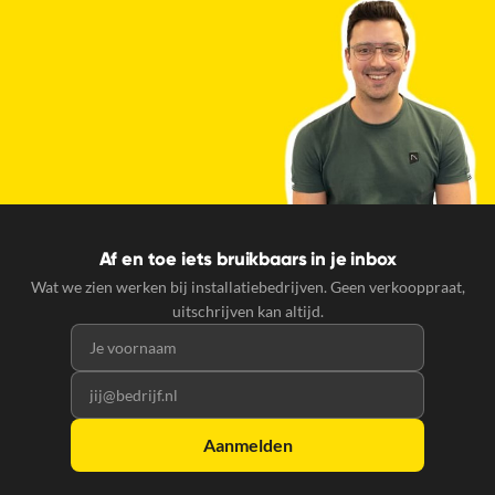
Af en toe iets bruikbaars in je inbox
Wat we zien werken bij installatiebedrijven. Geen verkooppraat,
uitschrijven kan altijd.
Voornaam
E-mailadres
Aanmelden