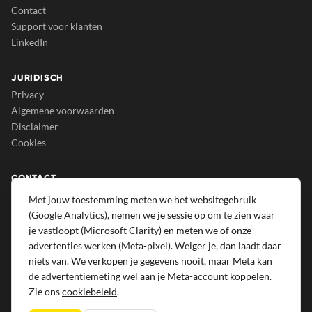
Contact
Support voor klanten
LinkedIn
JURIDISCH
Privacy
Algemene voorwaarden
Disclaimer
Cookies
CONTACT
Growrs B.V.
Met jouw toestemming meten we het websitegebruik
Eindsestraat 129A
(Google Analytics), nemen we je sessie op om te zien waar
5105 NA Dongen
je vastloopt (Microsoft Clarity) en meten we of onze
advertenties werken (Meta-pixel). Weiger je, dan laadt daar
013 207 69 50
niets van. We verkopen je gegevens nooit, maar Meta kan
info@growrs.nl
de advertentiemeting wel aan je Meta-account koppelen.
Zie ons
cookiebeleid
.